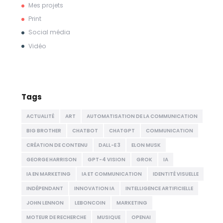
Mes projets
Print
Social média
Vidéo
Tags
ACTUALITÉ
ART
AUTOMATISATION DE LA COMMUNICATION
BIG BROTHER
CHATBOT
CHATGPT
COMMUNICATION
CRÉATION DE CONTENU
DALL-E 3
ELON MUSK
GEORGE HARRISON
GPT-4 VISION
GROK
IA
IA EN MARKETING
IA ET COMMUNICATION
IDENTITÉ VISUELLE
INDÉPENDANT
INNOVATION IA
INTELLIGENCE ARTIFICIELLE
JOHN LENNON
LEBONCOIN
MARKETING
MOTEUR DE RECHERCHE
MUSIQUE
OPENAI