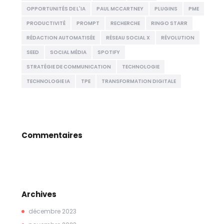
OPPORTUNITÉS DE L'IA
PAUL MCCARTNEY
PLUGINS
PME
PRODUCTIVITÉ
PROMPT
RECHERCHE
RINGO STARR
RÉDACTION AUTOMATISÉE
RÉSEAU SOCIAL X
RÉVOLUTION
SEED
SOCIAL MÉDIA
SPOTIFY
STRATÉGIE DE COMMUNICATION
TECHNOLOGIE
TECHNOLOGIE IA
TPE
TRANSFORMATION DIGITALE
Commentaires
Archives
décembre
2023