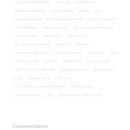
CRÉATION DE CONTENU
DALL-E 3
ELON MUSK
GEORGE HARRISON
GPT-4 VISION
GROK
IA
IA EN MARKETING
IA ET COMMUNICATION
IDENTITÉ VISUELLE
INDÉPENDANT
INNOVATION IA
INTELLIGENCE ARTIFICIELLE
JOHN LENNON
LEBONCOIN
MARKETING
MOTEUR DE RECHERCHE
MUSIQUE
OPENAI
OPPORTUNITÉS DE L'IA
PAUL MCCARTNEY
PLUGINS
PME
PRODUCTIVITÉ
PROMPT
RECHERCHE
RINGO STARR
RÉDACTION AUTOMATISÉE
RÉSEAU SOCIAL X
RÉVOLUTION
SEED
SOCIAL MÉDIA
SPOTIFY
STRATÉGIE DE COMMUNICATION
TECHNOLOGIE
TECHNOLOGIE IA
TPE
TRANSFORMATION DIGITALE
Commentaires