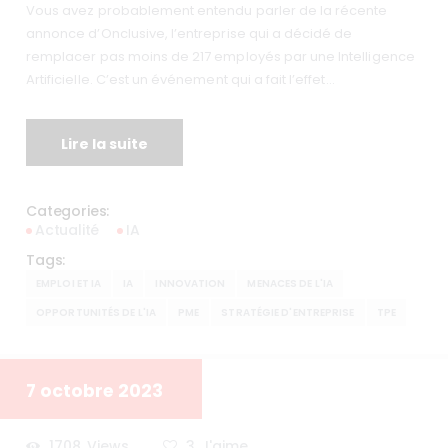
Vous avez probablement entendu parler de la récente
annonce d’Onclusive, l’entreprise qui a décidé de
remplacer pas moins de 217 employés par une Intelligence
Artificielle. C’est un événement qui a fait l’effet…
Lire la suite
Categories:
Actualité
IA
Tags:
EMPLOI ET IA
IA
INNOVATION
MENACES DE L'IA
OPPORTUNITÉS DE L'IA
PME
STRATÉGIE D'ENTREPRISE
TPE
7 octobre 2023
1708
Views
3
J'aime