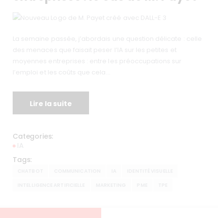
La semaine passée, j’abordais une question délicate : celle
des menaces que faisait peser l’IA sur les petites et
moyennes entreprises : entre les préoccupations sur
l’emploi et les coûts que cela…
Lire la suite
Categories:
IA
Tags:
CHATBOT
COMMUNICATION
IA
IDENTITÉ VISUELLE
INTELLIGENCE ARTIFICIELLE
MARKETING
PME
TPE