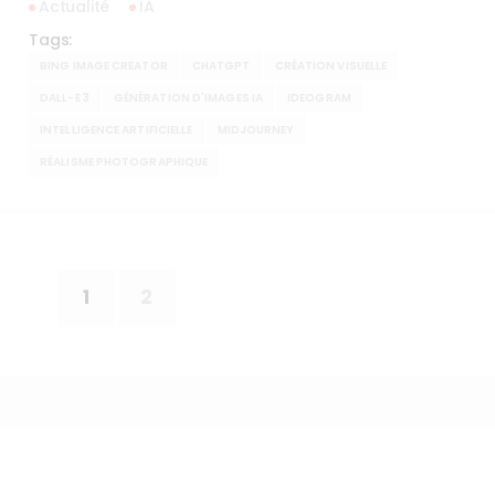
Actualité
IA
Tags:
BING IMAGE CREATOR
CHATGPT
CRÉATION VISUELLE
DALL-E 3
GÉNÉRATION D'IMAGES IA
IDEOGRAM
INTELLIGENCE ARTIFICIELLE
MIDJOURNEY
RÉALISME PHOTOGRAPHIQUE
1
2