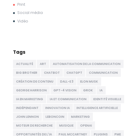
Print
Social média
Vidéo
Tags
ACTUALITÉ
ART
AUTOMATISATION DE LA COMMUNICATION
BIG BROTHER
CHATBOT
CHATGPT
COMMUNICATION
CRÉATION DE CONTENU
DALL-E 3
ELON MUSK
GEORGE HARRISON
GPT-4 VISION
GROK
IA
IA EN MARKETING
IA ET COMMUNICATION
IDENTITÉ VISUELLE
INDÉPENDANT
INNOVATION IA
INTELLIGENCE ARTIFICIELLE
JOHN LENNON
LEBONCOIN
MARKETING
MOTEUR DE RECHERCHE
MUSIQUE
OPENAI
OPPORTUNITÉS DE L'IA
PAUL MCCARTNEY
PLUGINS
PME