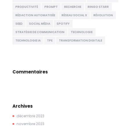
PRODUCTIVITÉ
PROMPT
RECHERCHE
RINGO STARR
RÉDACTION AUTOMATISÉE
RÉSEAU SOCIAL X
RÉVOLUTION
SEED
SOCIAL MÉDIA
SPOTIFY
STRATÉGIE DE COMMUNICATION
TECHNOLOGIE
TECHNOLOGIE IA
TPE
TRANSFORMATION DIGITALE
Commentaires
Archives
décembre
2023
novembre
2023