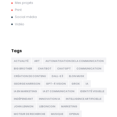
Mes projets
Print
Social média
Vidéo
Tags
ACTUALITÉ
ART
AUTOMATISATION DE LA COMMUNICATION
BIG BROTHER
CHATBOT
CHATGPT
COMMUNICATION
CRÉATION DE CONTENU
DALL-E 3
ELON MUSK
GEORGE HARRISON
GPT-4 VISION
GROK
IA
IA EN MARKETING
IA ET COMMUNICATION
IDENTITÉ VISUELLE
INDÉPENDANT
INNOVATION IA
INTELLIGENCE ARTIFICIELLE
JOHN LENNON
LEBONCOIN
MARKETING
MOTEUR DE RECHERCHE
MUSIQUE
OPENAI