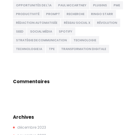
OPPORTUNITÉS DE L'IA
PAUL MCCARTNEY
PLUGINS
PME
PRODUCTIVITÉ
PROMPT
RECHERCHE
RINGO STARR
RÉDACTION AUTOMATISÉE
RÉSEAU SOCIAL X
RÉVOLUTION
SEED
SOCIAL MÉDIA
SPOTIFY
STRATÉGIE DE COMMUNICATION
TECHNOLOGIE
TECHNOLOGIE IA
TPE
TRANSFORMATION DIGITALE
Commentaires
Archives
décembre
2023