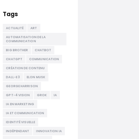
Tags
ACTUALITÉ
ART
AUTOMATISATION DE LA
COMMUNICATION
BIG BROTHER
CHATBOT
CHATGPT
COMMUNICATION
CRÉATION DE CONTENU
DALL-E 3
ELON MUSK
GEORGE HARRISON
GPT-4 VISION
GROK
IA
IA EN MARKETING
IA ET COMMUNICATION
IDENTITÉ VISUELLE
INDÉPENDANT
INNOVATION IA