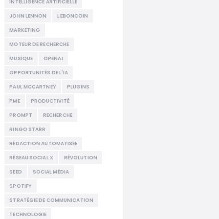
INTELLIGENCE ARTIFICIELLE
JOHN LENNON
LEBONCOIN
MARKETING
MOTEUR DE RECHERCHE
MUSIQUE
OPENAI
OPPORTUNITÉS DE L'IA
PAUL MCCARTNEY
PLUGINS
PME
PRODUCTIVITÉ
PROMPT
RECHERCHE
RINGO STARR
RÉDACTION AUTOMATISÉE
RÉSEAU SOCIAL X
RÉVOLUTION
SEED
SOCIAL MÉDIA
SPOTIFY
STRATÉGIE DE COMMUNICATION
TECHNOLOGIE